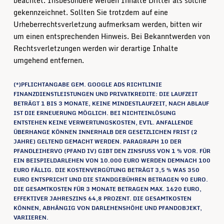
beachtet. Insbesondere werden Inhalte Dritter als solche
gekennzeichnet. Sollten Sie trotzdem auf eine
Urheberrechtsverletzung aufmerksam werden, bitten wir
um einen entsprechenden Hinweis. Bei Bekanntwerden von
Rechtsverletzungen werden wir derartige Inhalte
umgehend entfernen.
(*)PFLICHTANGABE GEM. GOOGLE ADS RICHTLINIE
FINANZDIENSTLEISTUNGEN UND PRIVATKREDITE:
DIE L
AUFZEIT
BETRÄGT 1 BIS 3 MONATE, KEINE MINDESTLAUFZEIT, NACH ABLAUF
IST DIE ERNEUERUNG MÖGLICH.
BEI NICHTEINLÖSUNG
ENTSTEHEN KEINE VERWERTUNGSKOSTEN, EVTL. ANFALLENDE
ÜBERHANGE KÖNNEN INNERHALB DER GESETZLICHEN FRIST (2
JAHRE) GELTEND GEMACHT WERDEN.
PARAGRAPH 10
DER
PFANDLEIHERVO (PFAND IV) GIBT DEN ZINSFUSS VON 1 % VOR. FÜR E
IN BEISPIELDARLEHEN VON 10.000 EURO WERDEN DEMNACH 100 E
URO FÄLLIG. DIE
KOSTENVERGÜTUNG BETRÄGT 3,5 % WAS 350
EURO ENTSPRICHT UND DIE STANDGEBÜHREN BETRAGEN 90 EURO.
DIE GESAMTKOSTEN FÜR 3 MONATE BETRAGEN MAX. 1620 EURO,
EFFEKTIVER JAHRESZINS 64,8 PROZENT. DIE GESAMTKOSTEN
KÖNNEN, ABHÄNGIG VON DARLEHENSHÖHE UND PFANDOBJEKT,
VARIIEREN.